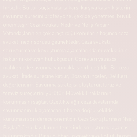
hırsızlık Bu tür suçlamalarla karşı karşıya kalan kişilerin
savunma sürecini profesyonel şekilde yönetmesi büyük
önem taşır. Ceza Avukatı Nedir ve Ne İş Yapar?
Vatandaşların en çok araştırdığı konuların başında ceza
avukatı nedir sorusu gelmektedir. Ceza avukatı,
soruşturma ve kovuşturma aşamalarında müvekkilinin
haklarını koruyan hukukçudur. Görevleri yalnızca
mahkemede savunma yapmakla sınırlı değildir. Bir ceza
avukatı; İfade sürecine katılır, Dosyayı inceler, Delilleri
değerlendirir, Savunma stratejisi oluşturur, İtiraz ve
temyiz süreçlerini yürütür, Müvekkil haklarının
korunmasını sağlar. Özellikle ağır ceza davalarında
savunmanın ilk aşamadan itibaren doğru şekilde
kurulması son derece önemlidir. Ceza Soruşturması Nasıl
Başlar? Ceza davalarının temelinde soruşturma aşaması
bulunmaktadır. Bir suç ihbarı, şikayet veya kolluk tespiti