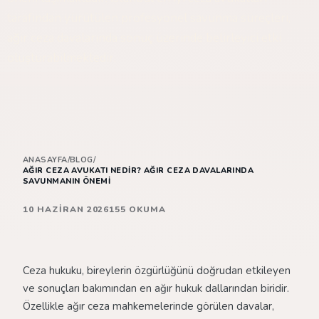
tarafından yürütülen profesyonel savunma süreçleri,
ağır ceza davalarında sonuç üzerinde belirleyici etki
oluşturabilmektedir.
ANASAYFA
/
BLOG
/
AĞIR CEZA AVUKATI NEDIR? AĞIR CEZA DAVALARINDA
SAVUNMANIN ÖNEMI
10 HAZIRAN 2026
155 OKUMA
Ceza hukuku, bireylerin özgürlüğünü doğrudan etkileyen
ve sonuçları bakımından en ağır hukuk dallarından biridir.
Özellikle ağır ceza mahkemelerinde görülen davalar,