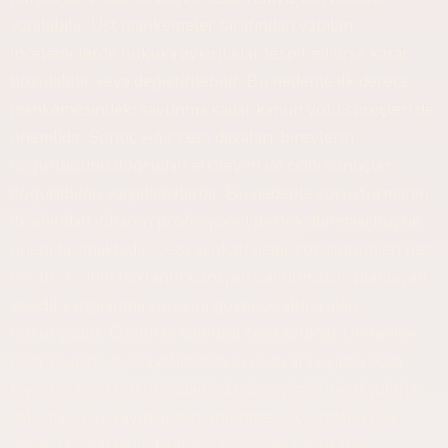
yapılabilir. Üst mahkemeler tarafından yapılan
incelemelerde hukuka aykırılıklar tespit edilirse karar
bozulabilir veya değiştirilebilir. Bu nedenle ilk derece
mahkemesindeki savunma kadar kanun yolu süreçleri de
önemlidir. Sonuç Ağır ceza davaları, bireylerin
özgürlüğünü doğrudan etkileyen ve ciddi sonuçlar
doğurabilen yargılamalardır. Bu nedenle soruşturmanın
ilk anından itibaren profesyonel destek alınması büyük
önem taşımaktadır. Ceza avukatı nedir sorusunun en net
cevabı; kişinin haklarını koruyan, savunmasını planlayan
ve adil yargılanma sürecini güvence altına alan
hukukçudur. Özellikle İstanbul ceza avukatı, Ümraniye
ceza avukatı ve Ataşehir ceza avukatı arayışında olan
kişilerin, ceza hukuku alanında deneyimli hukukçularla
çalışması hak kayıplarının önlenmesi açısından kritik
önem taşımaktadır. İstanbul en iyi ceza avukatları