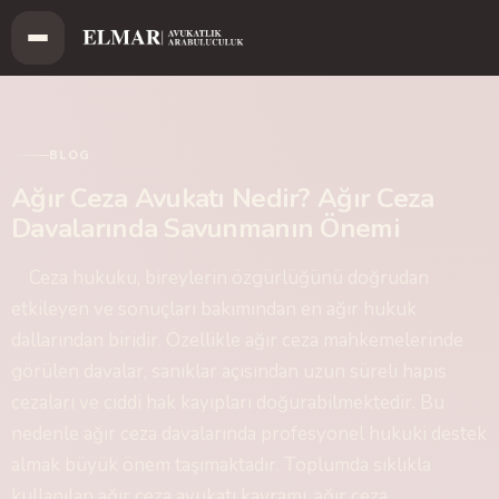
BLOG
Ağır Ceza Avukatı Nedir? Ağır Ceza
Davalarında Savunmanın Önemi
Ceza hukuku, bireylerin özgürlüğünü doğrudan
etkileyen ve sonuçları bakımından en ağır hukuk
dallarından biridir. Özellikle ağır ceza mahkemelerinde
görülen davalar, sanıklar açısından uzun süreli hapis
cezaları ve ciddi hak kayıpları doğurabilmektedir. Bu
nedenle ağır ceza davalarında profesyonel hukuki destek
almak büyük önem taşımaktadır. Toplumda sıklıkla
kullanılan ağır ceza avukatı kavramı, ağır ceza