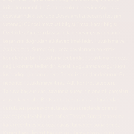
kriterler önemlidir: Ceza hukuku deneyimi Ağır ceza
dosyalarındaki tecrübe Dosya analizi becerisi İletişim
yeteneği Güncel mevzuat bilgisi Emsal karar bilgisi
Özellikle ağır ceza davalarında deneyim, savunmanın
başarısını doğrudan etkileyebilmektedir. Tutuklama ve
Adli Kontrol Süreci Ağır ceza davalarında en kritik
konulardan biri tutuklama tedbiridir. Tutuklama bir ceza
değil, koruma tedbiridir. Ancak uygulamada özgürlüğü
kısıtladığı için son derece önemli sonuçlar doğurur. Bu
nedenle; Tutuklamaya itiraz, Adli kontrol talepleri,
Tahliye başvuruları, savunma sürecinin önemli parçaları
arasında yer alır. Bir İstanbul ceza avukatı tarafından
yürütülen profesyonel takip, bu süreçlerde önemli
avantaj sağlayabilir. İstinaf ve Temyiz Süreci Mahkeme
kararı verilmesiyle ceza davası tamamen sona ermez.
Karara karşı; İstinaf başvurusu, Temyiz başvurusu,