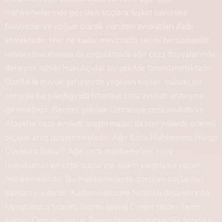
mahkemelerinde görülen suçlara ilişkin savunma
faaliyetlerini yoğun olarak yürüten avukatları ifade
etmektedir. Her ne kadar mevzuatta resmi bir uzmanlık
unvanı bulunmasa da uygulamada ağır ceza dosyalarında
deneyim sahibi hukukçular bu şekilde tanımlanmaktadır.
Özellikle büyük şehirlerde yaşayan kişiler, hukuki bir
sorunla karşılaştığında İstanbul ceza avukatı arayışına
girmektedir. Benzer şekilde Ümraniye ceza avukatı ve
Ataşehir ceza avukatı araştırmaları da son yıllarda önemli
ölçüde artış göstermektedir. Ağır Ceza Mahkemesi Hangi
Davalara Bakar? Ağır ceza mahkemeleri, ceza
hukukunun en ciddi suçlarına ilişkin yargılama yapan
mahkemelerdir. Bu mahkemelerde görülen suçlardan
bazıları şunlardır: Kasten öldürme Nitelikli dolandırıcılık
Uyuşturucu ticareti Yağma (gasp) Cinsel saldırı Terör
suçları Örgütlü suçlar Resmi belgede sahtecilik Nitelikli