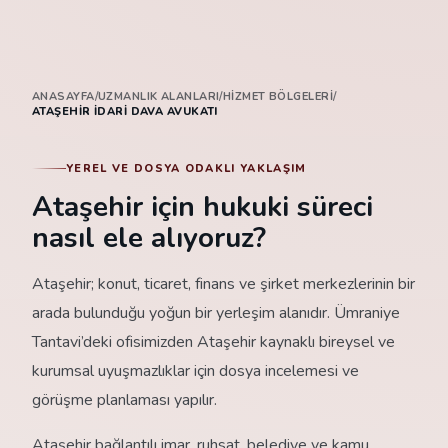
ANASAYFA
/
UZMANLIK ALANLARI
/
HIZMET BÖLGELERI
/
ATAŞEHIR İDARI DAVA AVUKATI
YEREL VE DOSYA ODAKLI YAKLAŞIM
Ataşehir için hukuki süreci
nasıl ele alıyoruz?
Ataşehir; konut, ticaret, finans ve şirket merkezlerinin bir
arada bulunduğu yoğun bir yerleşim alanıdır. Ümraniye
Tantavi’deki ofisimizden Ataşehir kaynaklı bireysel ve
kurumsal uyuşmazlıklar için dosya incelemesi ve
görüşme planlaması yapılır.
Ataşehir bağlantılı imar, ruhsat, belediye ve kamu