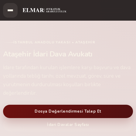
İSTANBUL ANADOLU YAKASI • ATAŞEHIR
Ataşehir İdari Dava Avukatı
İdare tarafından kurulan işlemlere karşı başvuru ve dava
yollarında tebliğ tarihi, özel mevzuat, görev, süre ve
yürütmenin durdurulması koşulları birlikte
değerlendirilir.
Dosya Değerlendirmesi Talep Et
İdari Davalar Sayfası