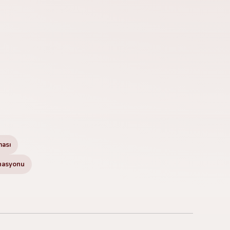
ması
inasyonu