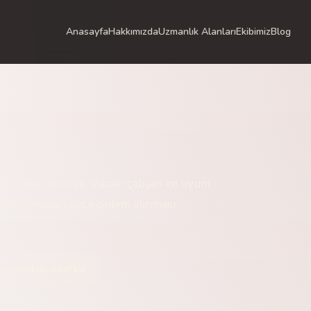
Anasayfa
Hakkımızda
Uzmanlık Alanları
Ekibimiz
Blog
özleşme, ortaklık, alacak, çalışan ve uyum
orun çıkmadan önce önlem alınması
ışmanlığı Sayfası