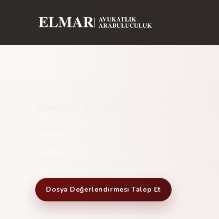
İSTANBUL ANADOLU YAKASI • ATAŞEHIR
Ataşehir Şirket Danışmanlığı
Şirketlerin günlük kararları ve büyüme adımları; s
riskleri yönünden düzenli biçimde incelenerek s
hedeflenir.
Dosya Değerlendirmesi Talep Et
Şirket Dan