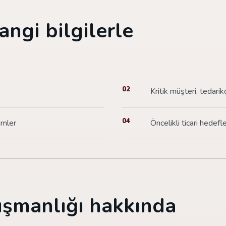
angi bilgilerle
02
Kritik müşteri, tedarik
04
imler
Öncelikli ticari hedefle
ışmanlığı hakkında