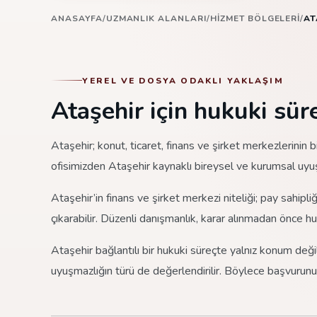
ANASAYFA
/
UZMANLIK ALANLARI
/
HIZMET BÖLGELERI
/
AT
YEREL VE DOSYA ODAKLI YAKLAŞIM
Ataşehir için hukuki süre
Ataşehir; konut, ticaret, finans ve şirket merkezlerinin
ofisimizden Ataşehir kaynaklı bireysel ve kurumsal uyuş
Ataşehir’in finans ve şirket merkezi niteliği; pay sahipl
çıkarabilir. Düzenli danışmanlık, karar alınmadan önce hu
Ataşehir bağlantılı bir hukuki süreçte yalnız konum değil
uyuşmazlığın türü de değerlendirilir. Böylece başvurun