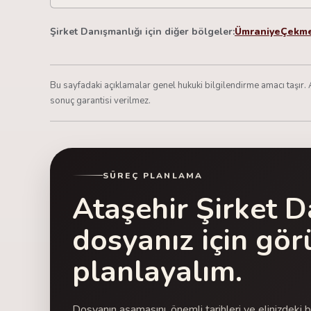
Şirket Danışmanlığı için diğer bölgeler:
Ümraniye
Çekm
Bu sayfadaki açıklamalar genel hukuki bilgilendirme amacı taşır. 
sonuç garantisi verilmez.
SÜREÇ PLANLAMA
Ataşehir Şirket D
dosyanız için gö
planlayalım.
Dosyanın aşamasını, önemli tarihleri ve elinizdeki 