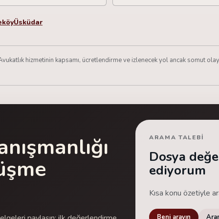
eköy
Üsküdar
Avukatlık hizmetinin kapsamı, ücretlendirme ve izlenecek yol ancak somut olay 
anışmanlığı
ARAMA TALEBI
Dosya değe
rüşme
ediyorum
Kısa konu özetiyle ara
belgeleri paylaşın; ilk değerlendirme
Beni arayın
Ara