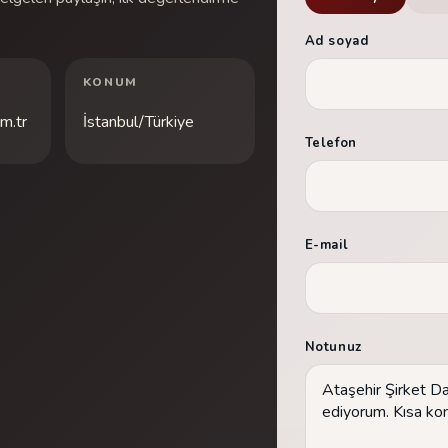
Ad soyad
KONUM
m.tr
İstanbul/Türkiye
Telefon
E-mail
Notunuz