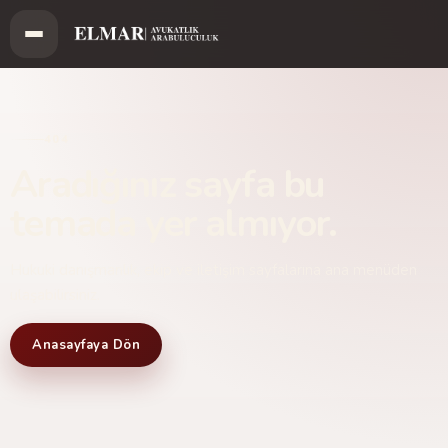
404
Aradığınız sayfa bu
temada yer almıyor.
Hukuki danışmanlık, ekip ve iletişim sayfalarına ana menüden
ulaşabilirsiniz.
Anasayfaya Dön