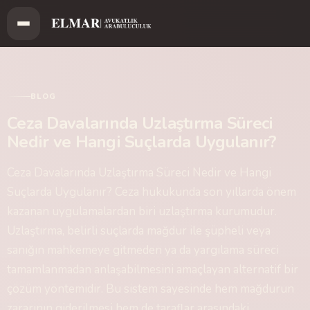
BLOG
Ceza Davalarında Uzlaştırma Süreci
Nedir ve Hangi Suçlarda Uygulanır?
Ceza Davalarında Uzlaştırma Süreci Nedir ve Hangi
Suçlarda Uygulanır? Ceza hukukunda son yıllarda önem
kazanan uygulamalardan biri uzlaştırma kurumudur.
Uzlaştırma, belirli suçlarda mağdur ile şüpheli veya
sanığın mahkemeye gitmeden ya da yargılama süreci
tamamlanmadan anlaşabilmesini amaçlayan alternatif bir
çözüm yöntemidir. Bu sistem sayesinde hem mağdurun
zararının giderilmesi hem de taraflar arasındaki