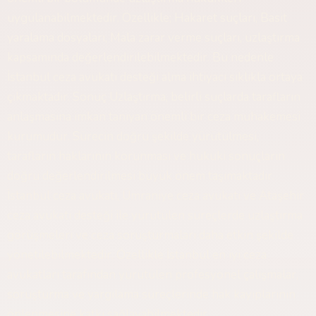
uygulanabilmektedir. Özellikle; Hakaret suçları, Basit
yaralama dosyaları, Mala zarar verme suçları, uzlaştırma
kapsamında değerlendirilebilmektedir. Bu nedenle
İstanbul ceza avukatı desteği alma ihtiyacı sıklıkla ortaya
çıkmaktadır. Sonuç Uzlaştırma, belirli suçlarda tarafların
anlaşmasına imkan tanıyan önemli bir ceza muhakemesi
kurumudur. Sürecin doğru şekilde yürütülmesi,
tarafların haklarının korunması ve hukuki sonuçların
doğru değerlendirilmesi büyük önem taşımaktadır.
İstanbul ceza avukatı, Ümraniye ceza avukatı ve Ataşehir
ceza avukatı desteği ile yürütülen süreçlerde uzlaştırma
görüşmeleri ve ceza soruşturmaları daha etkin şekilde
yönetilebilmektedir. Özellikle İstanbul en iyi ceza
avukatları tarafından yürütülen profesyonel çalışmalar,
soruşturma ve yargılama süreçlerinde hak kayıplarının
önlenmesine katkı sağlayabilmektedir.