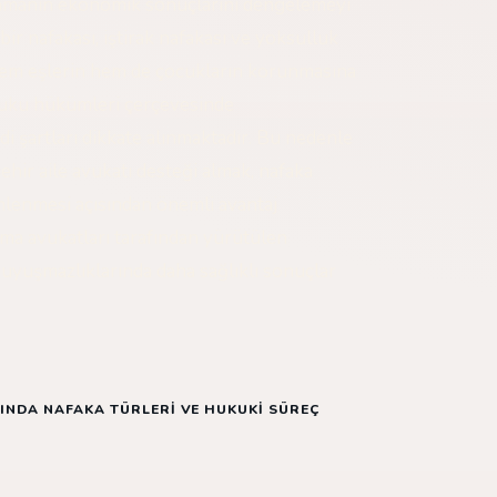
anmanın ekonomik sonuçlarını dengelemeyi
r nafakası, iştirak nafakası ve yoksulluk
 hem eşlerin hem de çocukların korunmasına
kuku hükümleri çerçevesinde
di şartları dikkate alınmaktadır. Bu nedenle
ehir aile avukatı desteği almak, nafaka
nlenmesi açısından önemli avantaj
nma avukatları tarafından yürütülen
 uyuşmazlıklarında daha sağlıklı sonuçlar
NDA NAFAKA TÜRLERI VE HUKUKI SÜREÇ