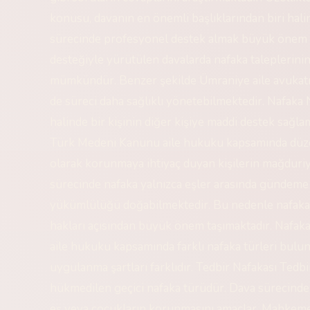
konusu, davanın en önemli başlıklarından biri ha
sürecinde profesyonel destek almak büyük önem taş
desteğiyle yürütülen davalarda nafaka taleplerin
mümkündür. Benzer şekilde Ümraniye aile avukatı ve
de süreci daha sağlıklı yönetebilmektedir. Nafaka N
halinde bir kişinin diğer kişiye maddi destek sağl
Türk Medeni Kanunu aile hukuku kapsamında düz
olarak korunmaya ihtiyaç duyan kişilerin mağdur
sürecinde nafaka yalnızca eşler arasında gündeme 
yükümlülüğü doğabilmektedir. Bu nedenle nafak
hakları açısından büyük önem taşımaktadır. Nafak
aile hukuku kapsamında farklı nafaka türleri bulu
uygulanma şartları farklıdır. Tedbir Nafakası Ted
hükmedilen geçici nafaka türüdür. Dava sürecind
eş veya çocukların korunmasını amaçlar. Mahkeme