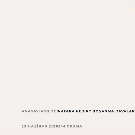
yönetmeyi tercih etmektedir. Sonuç Nafaka, boş
amaçlayan önemli bir aile hukuku kurumudur. Tedbi
nafakası gibi farklı türleri bulunan bu uygulama,
katkı sağlamaktadır. Türk Medeni Kanunu aile hu
değerlendirilen nafaka taleplerinde her olayın ken
İstanbul aile avukatı, Ümraniye aile avukatı ve Ataş
sürecinin doğru yönetilmesi ve hak kayıplarının ö
sağlayabilmektedir. Özellikle İstanbul en iyi boşa
profesyonel süreçler, nafaka ve diğer aile hukuku
alınmasına yardımcı olmaktadır.
ANASAYFA
/
BLOG
/
NAFAKA NEDIR? BOŞANMA DAVALARI
13 HAZIRAN 2026
144 OKUMA