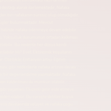
rotokollerinin dikkatli hazırlanması
ı desteği alarak ilerlemektedir. Nafaka
an biri nafakanın süresiz olup olmadığıdır.
rüşler bulunmaktadır. Mevcut
i halinde nafaka ödenmeye devam edebilir.
mü, Yoksulluk durumunun ortadan kalkması,
lebilir. Bu nedenle her dosya kendi
ırılabilir Mi? Evet. Ekonomik koşulların
 Özellikle; Enflasyon artışı, Eğitim
ası, gibi nedenlerle nafaka artırım davası
eni bir değerlendirme yapmaktadır. Nafaka
men kaldırılması da mümkün olabilir.
 gibi yaşaması, Düzenli gelir elde etmeye
neden olabilir. Bu süreçte deliller büyük
anma davalarında velayet ve nafaka çoğu