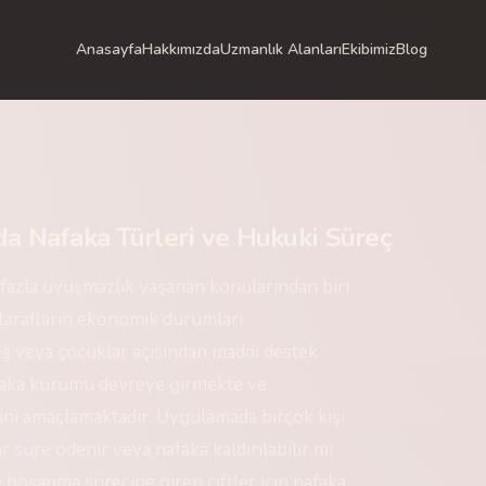
Anasayfa
Hakkımızda
Uzmanlık Alanları
Ekibimiz
Blog
a Nafaka Türleri ve Hukuki Süreç
azla uyuşmazlık yaşanan konularından biri
e tarafların ekonomik durumları
eş veya çocuklar açısından maddi destek
nafaka kurumu devreye girmekte ve
i amaçlamaktadır. Uygulamada birçok kişi
ar süre ödenir veya nafaka kaldırılabilir mi
le boşanma sürecine giren çiftler için nafaka