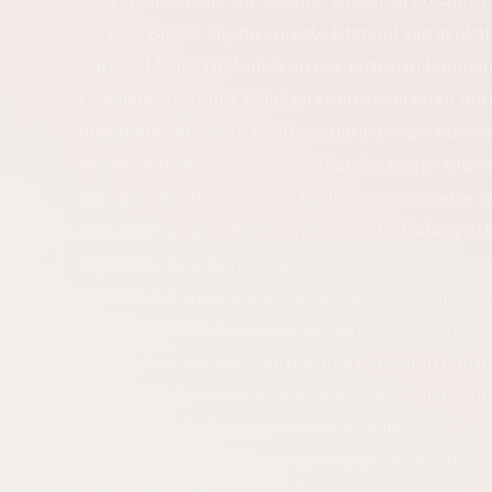
isteyebilmektedir. Bu nedenle anlaşmalı boşanma p
gerekir. Birçok kişi bu süreçte İstanbul aile avukat
Süresiz Midir? Toplumda en çok tartışılan konulard
Özellikle yoksulluk nafakası konusunda farklı gö
düzenlemelere göre belirli şartların devam etmes
Ancak; Yeniden evlenme, Taraflardan birinin ölü
gibi durumlarda nafakanın kaldırılması gündeme ge
özelliklerine göre değerlendirilmelidir. Nafaka Art
değişmesi halinde nafakanın artırılması mümkündür.
giderlerinin yükselmesi, Sağlık harcamalarının artm
açılabilir. Mahkeme güncel şartları inceleyerek y
Kaldırılabilir Mi? Bazı durumlarda nafakanın tama
Örneğin; Nafaka alan kişinin evlenmesi, Fiilen evli
başlaması, gibi durumlar nafakanın kaldırılmasına 
önem taşımaktadır. Velayet ve Nafaka İlişkisi Boş