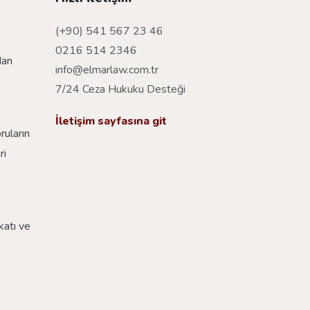
(+90) 541 567 23 46
0216 514 2346
dan
info@elmarlaw.com.tr
7/24 Ceza Hukuku Desteği
İletişim sayfasına git
ruların
ri
katı ve