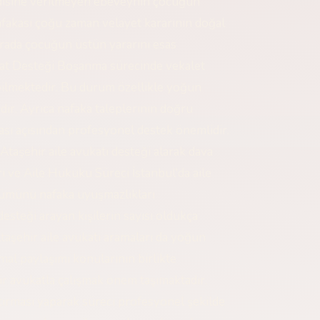
ndisine verilmeyen ebeveynin çocuğun
nafakası çoğu zaman velayet kararının doğal
rada çocuğun üstün yararını esas
at Desteği Boşanma sürecinde vekalet
bilmektedir. Bu durum özellikle yoğun
dır. Ayrıca nafaka taleplerinin doğru
ası açısından profesyonel destek önemlidir.
Ataşehir aile avukatı desteği alarak dava
ı ve Aile Hukuku Süreci İstanbul'da aile
lümünü nafaka uyuşmazlıkları
esteği arayan kişilerin sayısı oldukça
Ataşehir aile avukatı aramaları da yoğun
 mal paylaşımı konularının birlikte
r avukatla çalışmak önem taşımaktadır.
ştırması yaparak süreci profesyonel şekilde