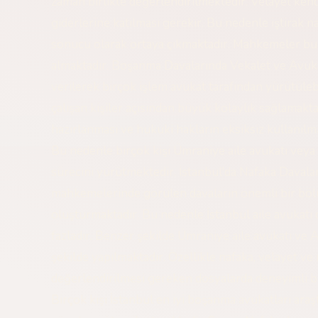
zaman birlikte değerlendirilmektedir. Velayet ke
giderlerine katılması gerekir. Bu nedenle iştirak 
sonucu olarak ortaya çıkmaktadır. Mahkemeler bu
almaktadır. Boşanma Davalarında Vekalet ve Avuk
verilerek birçok işlem avukat tarafından yürütüle
çalışan kişiler açısından büyük kolaylık sağlamakta
hazırlanması ve hukuki hakların eksiksiz kullanılm
Bu nedenle birçok kişi Ümraniye aile avukatı veya 
sürecini yürütmektedir. İstanbul'da Nafaka Davalar
mahkemelerinde görülen davaların önemli bir bö
oluşturmaktadır. Bu nedenle İstanbul aile avukatı d
fazladır. Benzer şekilde Ümraniye aile avukatı ve 
şekilde yapılmaktadır. Özellikle nafaka, velayet ve
değerlendirilmesi gereken dosyalarda deneyimli bi
Birçok kişi İstanbul en iyi boşanma avukatları ara