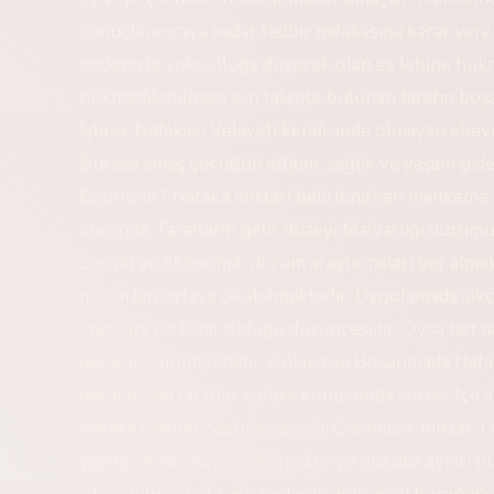
sonuçlanıncaya kadar tedbir nafakasına karar vere
nedeniyle yoksulluğa düşecek olan eş lehine hük
hükmedilebilmesi için talepte bulunan tarafın bo
İştirak Nafakası Velayeti kendisinde olmayan ebev
Burada amaç çocuğun eğitim, sağlık ve yaşam gider
Belirlenir? Nafaka miktarı belirlenirken mahkeme bi
arasında; Tarafların gelir düzeyi Malvarlığı durumu
Sosyal ve ekonomik durum araştırmaları yer almak
miktarları ortaya çıkabilmektedir. Uygulamada sıkç
standart bir tutar olduğu düşüncesidir. Oysa her da
değerlendirilmektedir. Anlaşmalı Boşanmada Nafa
davalarında taraflar nafaka konusunda serbestçe an
Nafaka ödenip ödenmeyeceği, Ödenecek miktar, Öde
yapılan anlaşmayı incelemekte ve hukuka aykırı b