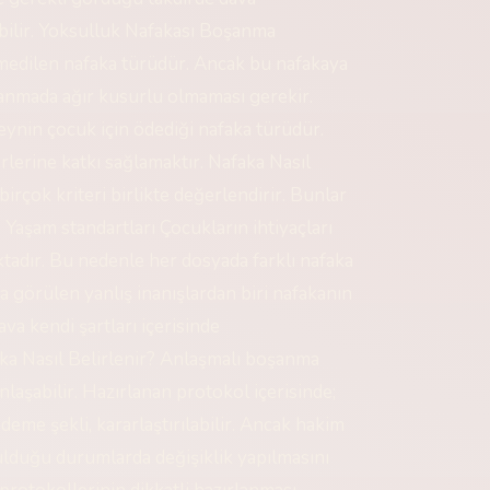
bilir. Yoksulluk Nafakası Boşanma
medilen nafaka türüdür. Ancak bu nafakaya
şanmada ağır kusurlu olmaması gerekir.
eynin çocuk için ödediği nafaka türüdür.
lerine katkı sağlamaktır. Nafaka Nasıl
rçok kriteri birlikte değerlendirir. Bunlar
 Yaşam standartları Çocukların ihtiyaçları
tadır. Bu nedenle her dosyada farklı nafaka
a görülen yanlış inanışlardan biri nafakanın
va kendi şartları içerisinde
ka Nasıl Belirlenir? Anlaşmalı boşanma
laşabilir. Hazırlanan protokol içerisinde;
me şekli, kararlaştırılabilir. Ancak hakim
ulduğu durumlarda değişiklik yapılmasını