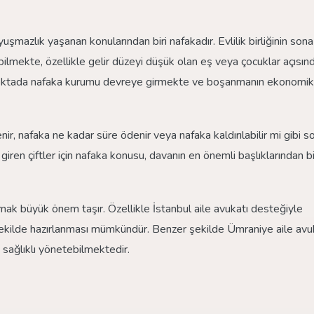
mazlık yaşanan konularından biri nafakadır. Evlilik birliğinin sona
bilmekte, özellikle gelir düzeyi düşük olan eş veya çocuklar açısın
u noktada nafaka kurumu devreye girmekte ve boşanmanın ekonomik
ir, nafaka ne kadar süre ödenir veya nafaka kaldırılabilir mi gibi so
iren çiftler için nafaka konusu, davanın en önemli başlıklarından bi
 büyük önem taşır. Özellikle İstanbul aile avukatı desteğiyle
şekilde hazırlanması mümkündür. Benzer şekilde Ümraniye aile avu
a sağlıklı yönetebilmektedir.