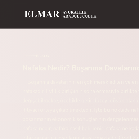
BLOG
Nafaka Nedir? Boşanma Davalarınd
Boşanma davalarının en çok merak edilen ve en f
nafakadır. Evlilik birliğinin sona ermesiyle birlikt
değişebilmekte, özellikle gelir düzeyi düşük olan 
ihtiyacı ortaya çıkabilmektedir. İşte bu noktada 
boşanmanın ekonomik sonuçlarının dengelenmesin
nafaka nedir, nafaka nasıl belirlenir, nafaka ne kad
gibi soruların cevaplarını araştırmaktadır. Özellik