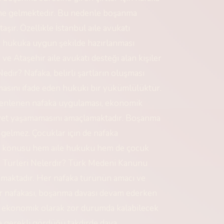
line gelmektedir. Bu nedenle boşanma
ır. Özellikle İstanbul aile avukatı
in hukuka uygun şekilde hazırlanması
 Ataşehir aile avukatı desteği alan kişiler
edir? Nafaka, belirli şartların oluşması
amasını ifade eden hukuki bir yükümlülüktür.
enlenen nafaka uygulaması, ekonomik
iyet yaşamamasını amaçlamaktadır. Boşanma
gelmez. Çocuklar için de nafaka
a konusu hem aile hukuku hem de çocuk
a Türleri Nelerdir? Türk Medeni Kanunu
nmaktadır. Her nafaka türünün amacı ve
bir nafakası, boşanma davası devam ederken
e ekonomik olarak zor durumda kalabilecek
 gerekli gördüğü takdirde dava