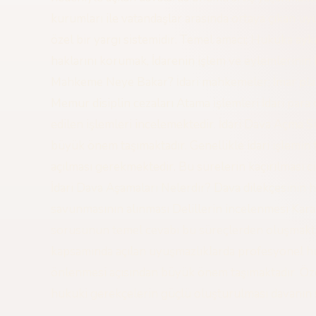
kurumları ile vatandaşlar arasında ortaya çıkan u
özel bir yargı sistemidir. Temel amacı; Hukuka aykı
haklarını korumak, İdarenin işlem ve eylemlerinin
Mahkeme Neye Bakar? İdari mahkemeler; İmar planla
Memur disiplin cezaları Atama işlemleri İdari para 
edilen işlemleri incelemektedir. İdari Dava Açma S
büyük önem taşımaktadır. Genellikle idari işlemin 
açılması gerekmektedir. Bu sürelerin kaçırılması c
İdari Dava Aşamaları Nelerdir? Dava dilekçesini
savunmasının alınması Delillerin incelenmesi Karar
sorusunun temel cevabı bu süreçlerden oluşmaktad
kapsamında açılan uyuşmazlıklarda profesyonel huk
önlenmesi açısından büyük önem taşımaktadır. Öze
hukuki gerekçelerin güçlü oluşturulması davanın