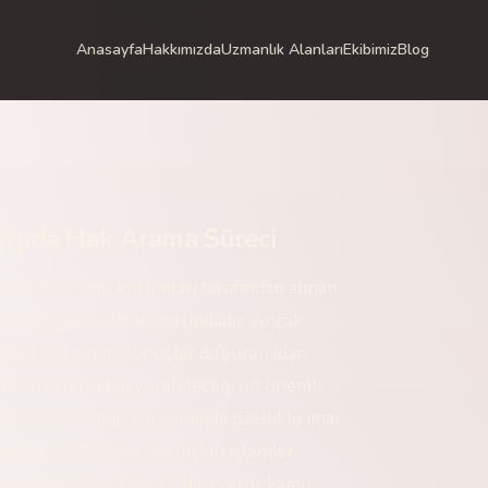
Anasayfa
Hakkımızda
Uzmanlık Alanları
Ekibimiz
Blog
argıda Hak Arama Süreci
a Süreci Kamu kurumları tarafından alınan
hukuka uygun olmak zorundadır. Ancak
a hukuka aykırı sonuçlar doğuran idari
rda bireylerin başvurabileceği en önemli
ye idari davaları kapsamında özellikle imar
ı ve kamu personeline ilişkin işlemler
ır. İdari Yargı Nedir? İdari yargı, kamu