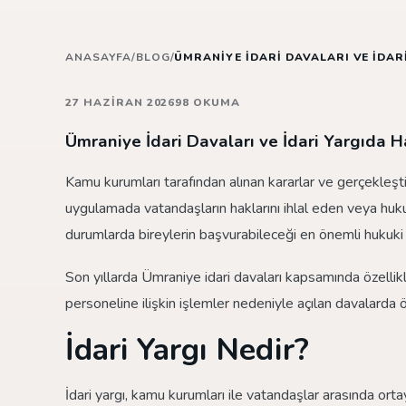
ANASAYFA
/
BLOG
/
ÜMRANIYE İDARI DAVALARI VE İDA
27 HAZIRAN 2026
98 OKUMA
Ümraniye İdari Davaları ve İdari Yargıda 
Kamu kurumları tarafından alınan kararlar ve gerçekleş
uygulamada vatandaşların haklarını ihlal eden veya hukuk
durumlarda bireylerin başvurabileceği en önemli hukuki 
Son yıllarda Ümraniye idari davaları kapsamında özellikl
personeline ilişkin işlemler nedeniyle açılan davalarda 
İdari Yargı Nedir?
İdari yargı, kamu kurumları ile vatandaşlar arasında ort