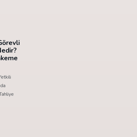
Görevli
edir?
ahkeme
etkili
nda
Tahliye