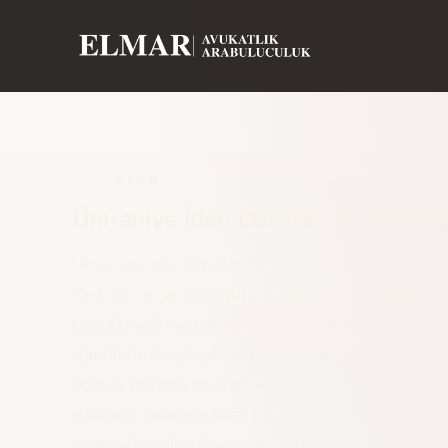
BLOG
Ümraniye İdari Davaları ve İdari Y
Ümraniye İdari Davaları ve İdari Yargıda Hak Aram
kararlar ve gerçekleştirilen işlemler her zaman 
uygulamada vatandaşların haklarını ihlal eden vey
işlemlerle karşılaşılabilmektedir. Bu gibi durumla
hukuki yol idari dava açmaktır. Son yıllarda Ümrani
işlemleri, belediye kararları, ruhsat uyuşmazlıklar
nedeniyle açılan davalarda önemli artış yaşanmaktad