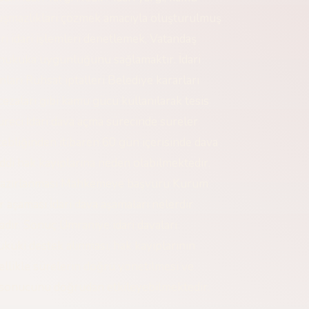
yuşmazlıkları çözmek amacıyla oluşturulmuş
rı idari işlemleri denetlemek, Vatandaş
 hukuka uygunluğunu sağlamaktır. İdari
rı Ruhsat iptalleri Belediye kararları
cezaları gibi kamu gücü kullanılarak tesis
üreci İdari dava açma sürecinde süreler
tebliğinden itibaren 60 gün içerisinde dava
iddi hak kayıplarına neden olabilmektedir.
n hazırlanması Mahkemeye başvuru Kurum
 aşaması İdari dava aşamaları nelerdir
ır. Sonuç Ümraniye idari davaları
uki destek alınması, hak kayıplarının
llikle sürelerin doğru yönetilmesi ve
 sonucunu doğrudan etkileyebilmektedir.