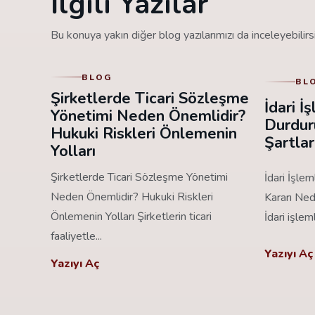
İlgili Yazılar
Bu konuya yakın diğer blog yazılarımızı da inceleyebilirsi
BLOG
BL
Şirketlerde Ticari Sözleşme
İdari 
Yönetimi Neden Önemlidir?
Durdur
Hukuki Riskleri Önlemenin
Şartlar
Yolları
Şirketlerde Ticari Sözleşme Yönetimi
İdari İşle
Neden Önemlidir? Hukuki Riskleri
Kararı Ned
Önlemenin Yolları Şirketlerin ticari
İdari işlem
faaliyetle...
Yazıyı Aç
Yazıyı Aç