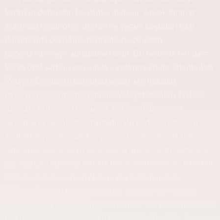
kararları doğrudan bağlantılı değildir. Ancak taraflar
arasındaki ekonomik durum ve yaşam koşulları bazı
durumlarda çocuğun menfaatleri açısından
değerlendirmeye alınabilmektedir. Bu nedenle her dava
kendi özel şartları içerisinde incelenmektedir. İstanbul'da
Velayet Davaları İstanbul'da açılan aile hukuku
davalarının önemli bölümünü; Velayet davaları, Nafaka
davaları, Anlaşmalı boşanma, Çekişmeli boşanma,
uyuşmazlıkları oluşturmaktadır. Bu nedenle İstanbul aile
avukatı arayışları oldukça yaygındır. Benzer şekilde
Ümraniye aile avukatı ve Ataşehir aile avukatı desteği de
aile hukuku alanında sıklıkla tercih edilmektedir. İstanbul
Aile Avukatı Seçerken Nelere Dikkat Edilmelidir?
Velayet davaları hassas süreçler içerdiğinden avukat
seçiminde dikkatli olunması önemlidir. Bu kapsamda; Aile
hukuku deneyimi, Velayet davalarındaki tecrübe, İletişim