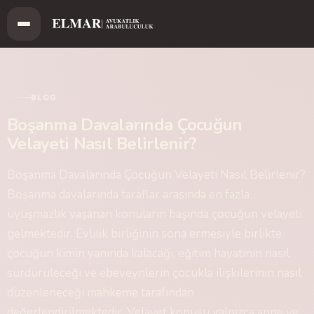
BLOG
Boşanma Davalarında Çocuğun
Velayeti Nasıl Belirlenir?
Boşanma Davalarında Çocuğun Velayeti Nasıl Belirlenir?
Boşanma davalarında taraflar arasında en fazla
uyuşmazlık yaşanan konuların başında çocuğun velayeti
gelmektedir. Evlilik birliğinin sona ermesiyle birlikte
çocuğun kimin yanında kalacağı, eğitim hayatının nasıl
sürdürüleceği ve ebeveynlerin çocukla ilişkilerinin nasıl
düzenleneceği mahkeme tarafından
değerlendirilmektedir. Velayet konusu yalnızca anne ve