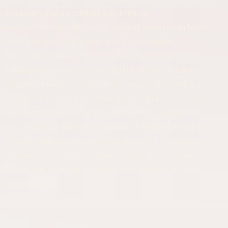
becerileri, Dava stratejisi, gibi kriterler
değerlendirilmelidir. Sonuç Velayet davalarında temel
amaç çocuğun üstün yararının korunmasıdır.
Mahkemeler karar verirken anne ve babanın
taleplerinden çok çocuğun geleceğini ve gelişimini
dikkate almaktadır. İstanbul aile avukatı, Ümraniye aile
avukatı ve Ataşehir aile avukatı desteği ile yürütülen
süreçlerde velayet, nafaka ve boşanma kaynaklı
uyuşmazlıklar daha etkin şekilde yönetilebilmektedir.
Özellikle aile hukuku alanında deneyimli hukukçular
tarafından yürütülen çalışmalar, çocuğun menfaatlerinin
korunmasına ve hak kayıplarının önlenmesine katkı
sağlamaktadır.